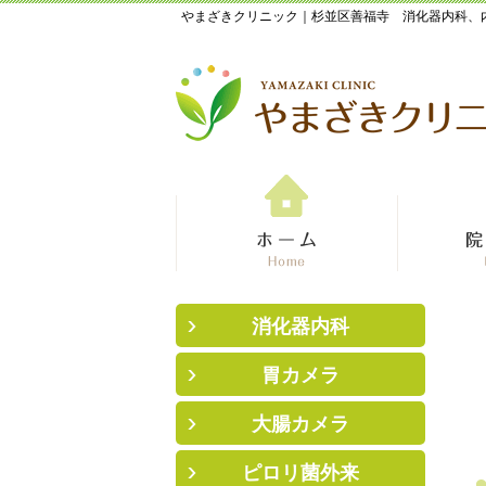
やまざきクリニック｜杉並区善福寺 消化器内科、
消化器内科
胃カメラ
大腸カメラ
ピロリ菌外来