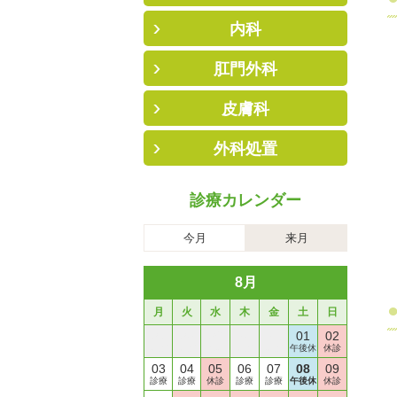
内科
肛門外科
皮膚科
外科処置
診療カレンダー
今月
来月
8月
月
火
水
木
金
土
日
27
28
29
30
31
01
02
診療
診療
休診
診療
診療
午後休
休診
03
04
05
06
07
08
09
診療
診療
休診
診療
診療
午後休
休診