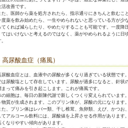
生活改善です。
また、医師から薬を処方されたら、指示通りにきちんと飲むこ
一度薬を飲み始めたら、一生やめられないと思っている方が少
ってくれば減らしたり、やめたりすることも可能です。一度降
くてはいけないと考えるのではなく、薬がやめられるように日
す。
高尿酸血症（痛風）
高尿酸血症とは、血液中の尿酸が多くなり過ぎている状態です
では尿酸塩として存在しています。尿酸が過多になると、針状
溜まって痛みを引き起こします。これが痛風です。
体の細胞は、毎日の新陳代謝で新しくつくり変えられています
う物質が生成されます。このプリン体が、尿酸の元になります
また、プリン体はレバー類、干し椎茸、魚卵類、えび、かつお
してアルコール飲料には、尿酸値を上昇させる作用があります
高くなりやすい傾向があります。