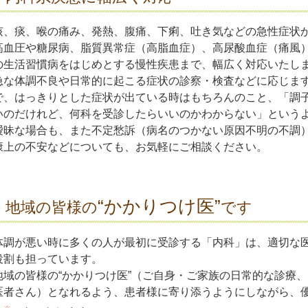
咳、痰、喉の痛み、発熱、腹痛、下痢、吐き気などの急性症状
高血圧や糖尿病、脂質異常症（高脂血症）、高尿酸血症（痛風
の生活習慣病をはじめとする慢性疾患まで、幅広く対応いたし
急な体調不良や日常的に起こる症状の診察・検査などに応じま
で、はっきりとした症状が出ている時はもちろんのこと、「調
いのだけれど、何科を受診したらいいのかわからない」という
曖昧な場合も、また不定愁訴（病名のつかない原因不明の不調
康上の不安などについても、お気軽にご相談ください。
“かかりつけ医”
地域の皆様の
です
体調が悪い時に多くの人が最初に受診する「内科」は、適切な医
役割も担っています。
地域の皆様の“かかりつけ医”（ご自身・ご家族の日常的な診療
医者さん）となれるよう、患者様に寄り添うようにしながら、