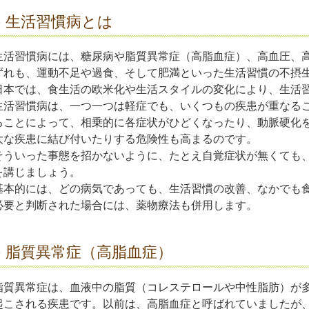
生活習慣病とは
生活習慣病には、糖尿病や脂質異常症（高脂血症）、高血圧、
ずれも、運動不足や過食、そして肥満といった生活習慣の不摂
日本では、食生活の欧米化や生活スタイルの変化により、生活
生活習慣病は、一つ一つは軽症でも、いくつもの疾患が重なる
ることによって、相乗的に各症状がひどくなったり、動脈硬化
大な疾患に結び付いたりする危険性も高まるのです。
そういった事態を招かないように、たとえ自覚症状が無くても
を講じましょう。
基本的には、どの病気であっても、生活習慣の改善、なかでも
必要と判断された場合には、薬物療法も併用します。
脂質異常症（高脂血症）
脂質異常症は、血液中の脂質（コレステロールや中性脂肪）が
起こされる疾患です。以前は、高脂血症と呼ばれていましたが