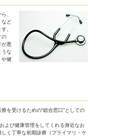
から、
）など
ます。
すの
子が悪
ような
）や健
療を受けるための“総合窓口”としての
、および健康管理をしてくれる身近なお
優しく丁寧な初期診療（プライマリ・ケ