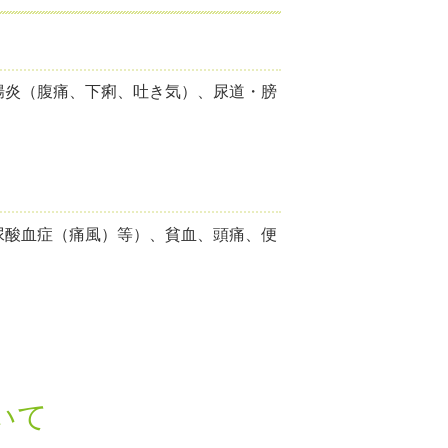
腸炎（腹痛、下痢、吐き気）、尿道・膀
尿酸血症（痛風）等）、貧血、頭痛、便
いて