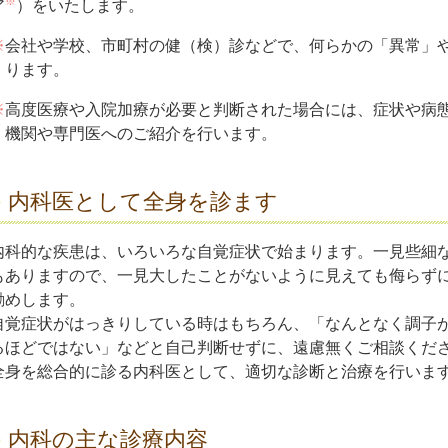
※
ア
）をいたします。
※
会社や学校、市町村の健（検）診などで、何らかの「異常」
ります。
※
高度医療や入院加療が必要と判断された場合には、症状や病
機関や専門医へのご紹介を行います。
内科医として全身を診ます
内科的な疾患は、いろいろな自覚症状で始まります。一見些細
もありますので、一見大したことがないように見えても侮らず
勧めします。
自覚症状がはっきりしている時はもちろん、「なんとなく調子
るほどではない」などと自己判断せずに、遠慮無くご相談くだ
全身を総合的に診る内科医として、適切な診断と治療を行いま
内科の主な診療内容