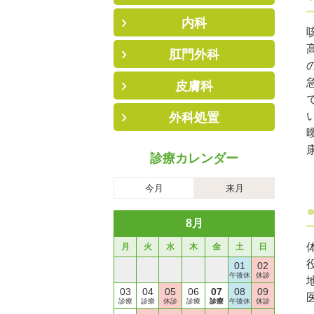
内科
肛門外科
皮膚科
外科処置
診療カレンダー
今月
来月
8月
月
火
水
木
金
土
日
27
28
29
30
31
01
02
診療
診療
休診
診療
診療
午後休
休診
03
04
05
06
07
08
09
診療
診療
休診
診療
診療
午後休
休診