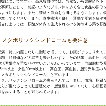
治療についてですが、高尿酸血症では、当然ながら尿酸値を下
食事療法として、前記のようなプリン体を多く含む食品の摂取
るようにします。また、禁酒・節酒を心掛けるようにします。
注意してください。また、食事療法と併せ、運動で肥満を解消
場合によっては、尿酸が体内で生成されるのを抑制する薬や尿
メタボリックシンドロームも要注意
肥満、特に内臓まわりに脂肪が溜まって、お腹がぽっこり出て
血糖、脂質値などの異常を来たしやすく、その結果、高血圧、
生活習慣病が重なりやすいことがわかっています。内臓脂肪型
85cm以上、女性90cm以上）、高血圧、高血糖、脂質異常症
「メタボリックシンドローム」と言います。
メタボリックシンドロームの患者さんでは、血圧、血糖、脂質
れらが重なることで動脈硬化が一層進展しやすくなり、心筋梗
率を高くすることが知られています。