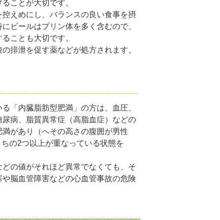
げることが大切です。
を控えめにし、バランスの良い食事を摂
特にビールはプリン体を多く含むので、
することも大切です。
酸の排泄を促す薬などが処方されます。
いる「内臓脂肪型肥満」の方は、血圧、
糖尿病、脂質異常症（高脂血症）などの
肥満があり（へその高さの腹囲が男性
のうちの2つ以上が重なっている状態を
などの値がそれほど異常でなくても、そ
塞や脳血管障害などの心血管事故の危険