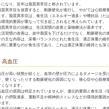
うになり、近年は脂質異常症と称されています。
脂質異常症を放置すると、動脈硬化が進行し、やがては心筋梗
ます。脂質異常症は、食生活（エネルギー過多）や嗜好品（た
の環境的要因が重なって引き起こされると考えられています。
脂質異常症の治療は、生活習慣の改善と薬物療法が基本です。
生活習慣の改善は、血中脂質を下げるだけでなく、動脈硬化の
その主な内容は、栄養バランスのとれた食生活、適正体重の維
も特に重要なのが食生活であり、これは適正体重の維持とも深
高血圧
血圧が高い状態が続くと、血管の壁が圧力によるダメージを受
り、硬くなったりする動脈硬化の原因になり、狭心症や心筋梗
すくなります。
高血圧の原因は特定されていませんが、遺伝的要因と食生活（
酒）の摂取過多、運動不足や精神的ストレスなどの環境的要因
います。
高血圧の治療にあたってまず行うべきは、適正な体重にし、適