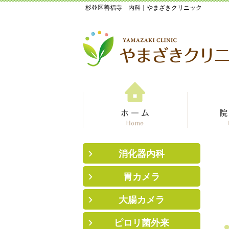
杉並区善福寺 内科｜やまざきクリニック
消化器内科
胃カメラ
大腸カメラ
ピロリ菌外来