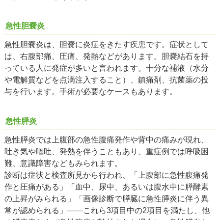
急性胆嚢炎
急性胆嚢炎は、胆嚢に炎症をきたす疾患です。症状として
は、右腹部痛、圧痛、発熱などがあります。胆嚢結石を持
っている人に発症が多いと言われます。十分な補液（水分
や電解質などを点滴注入すること）、鎮痛剤、抗菌薬の投
与を行います。手術が必要なケースもあります。
急性膵炎
急性膵炎では上腹部の急性腹痛発作や背中の痛みが現れ、
吐き気や嘔吐、発熱を伴うこともあり、重症例では呼吸困
難、意識障害などもみられます。
診断は症状と検査所見から行われ、「上腹部に急性腹痛発
作と圧痛がある」「血中、尿中、あるいは腹水中に膵酵素
の上昇がみられる」「画像診断で膵臓に急性膵炎に伴う異
常が認められる」――これら3項目中の2項目を満たし、他