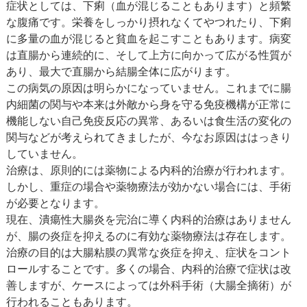
症状としては、下痢（血が混じることもあります）と頻繁
な腹痛です。栄養をしっかり摂れなくてやつれたり、下痢
に多量の血が混じると貧血を起こすこともあります。病変
は直腸から連続的に、そして上方に向かって広がる性質が
あり、最大で直腸から結腸全体に広がります。
この病気の原因は明らかになっていません。これまでに腸
内細菌の関与や本来は外敵から身を守る免疫機構が正常に
機能しない自己免疫反応の異常、あるいは食生活の変化の
関与などが考えられてきましたが、今なお原因ははっきり
していません。
治療は、原則的には薬物による内科的治療が行われます。
しかし、重症の場合や薬物療法が効かない場合には、手術
が必要となります。
現在、潰瘍性大腸炎を完治に導く内科的治療はありません
が、腸の炎症を抑えるのに有効な薬物療法は存在します。
治療の目的は大腸粘膜の異常な炎症を抑え、症状をコント
ロールすることです。多くの場合、内科的治療で症状は改
善しますが、ケースによっては外科手術（大腸全摘術）が
行われることもあります。