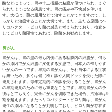
酸などによって、胃や十二指腸の粘膜が傷つけられ、えぐ
られたようになる疾患です。胃の痛みや不快感を伴いま
す。大抵は、薬の服用などで治すことができますので、し
っかりと治療することが大切です。また、主たる原因はヘ
リコバクター・ピロリ菌の感染と考えられており、検査を
してピロリ菌陽性であれば、除菌をお勧めします。
胃がん
胃がんは、胃の壁の最も内側にある粘膜内の細胞が、何ら
かの原因でがん細胞に変化する疾患で、日本人の罹りやす
いがんの一つです。早期の胃がんは、それ自体による症状
は無いため、多くは健（検）診や人間ドックを受けた際に
発見されます。毎年定期的に検診を受けることが、胃がん
の早期発見のために最も重要なことです。早期胃がんの予
後はとても良く、完全にがんを切除できた場合、治癒率は9
割を超えます。またヘリコバクター・ピロリ菌は、胃がん
発生の原因になることが判明しており、ピロリ菌が存在す
る場合は、胃がんリスクを減らすために、ピロリ菌の除菌