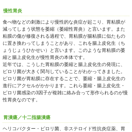
慢性胃炎
食べ物などの刺激により慢性的な炎症が起こり、胃粘膜が
減ってしまう状態を萎縮（萎縮性胃炎）と言います。また
粘膜の傷が修復される過程で、胃粘膜が腸粘膜に似たもの
に置き換わってしまうことがあり、これを腸上皮化生（ち
ょうじょうひかせい）と言います。このような胃粘膜の萎
縮と腸上皮化生が慢性胃炎の本体です。
近年では、こうした胃粘膜の萎縮と腸上皮化生の発現に、
ピロリ菌が大きく関与していることがわかってきました。
ピロリ菌が胃粘膜に存在することで、萎縮・腸上皮化生の
進行にアクセルがかかります。これら萎縮・腸上皮化生・
ピロリ菌感染の3因子が複雑に絡み合って形作られるのが慢
性胃炎なのです。
胃潰瘍／十二指腸潰瘍
ヘリコバクター・ピロリ菌、非ステロイド性抗炎症薬、胃