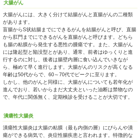
大腸がん
大腸がんには、大きく分けて結腸がんと直腸がんの二種類
があります。
盲腸からS状結腸までにできるがんを結腸がんと呼び、直腸
から肛門までにできるがんを直腸がんと呼びます。どちら
も腸の粘膜から発生する悪性の腫瘍です。また、大腸がん
には隆起型と陥没型とがあり、通常、前者はゆっくりと進
行するのに対し、後者は腸壁内層に食い込んでいきなが
ら、極めて早く進行します。大腸がんのリスクが高くなる
年齢は50代からで、60～70代でピークに至ります。
しかし、他のがんと同様に、大腸がんについても若年化が
進んでおり、若いからまだ大丈夫といった油断は禁物なの
で、年代に関係無く、定期検診を受けることが大切です。
潰瘍性大腸炎
潰瘍性大腸炎は大腸の粘膜（最も内側の層）にびらんや潰
瘍ができる病気で、炎症性腸疾患と言われます。特徴的な