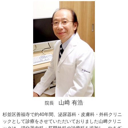
消化器内科
»
胃カメラ
»
大腸カメラ
»
ピロリ菌外来
»
内科
»
肛門外科
»
皮膚科
»
外科処置
»
山﨑 有浩
院長
杉並区善福寺で約40年間、泌尿器科・皮膚科・外科クリニ
ックとして診療をさせていただいておりました山﨑クリニ