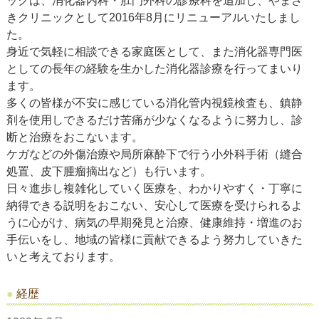
ックは、消化器内科・肛門外科の診療科を追加し、やまざ
きクリニックとして2016年8月にリニューアルいたしまし
た。
身近で気軽に相談できる家庭医として、また消化器専門医
としての長年の経験を生かした消化器診療を行ってまいり
ます。
多くの皆様が不安に感じている消化管内視鏡検査も、鎮静
剤を使用しできるだけ苦痛が少なくなるように努力し、診
断と治療をおこないます。
ケガなどの外傷治療や局所麻酔下で行う小外科手術（縫合
処置、皮下腫瘤摘出など）も行います。
日々進歩し複雑化していく医療を、わかりやすく・丁寧に
納得できる説明をおこない、安心して医療を受けられるよ
うに心がけ、病気の早期発見と治療、健康維持・増進のお
手伝いをし、地域の皆様に貢献できるよう努力していきた
いと考えております。
経歴